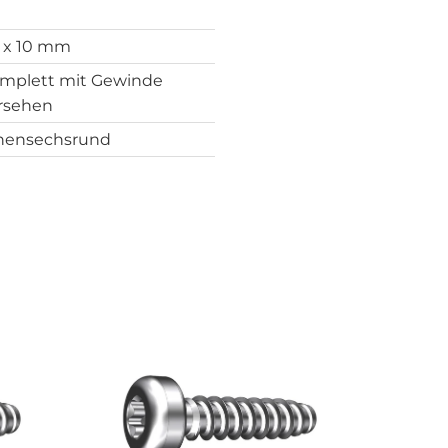
2 x 10 mm
mplett mit Gewinde
rsehen
nensechsrund