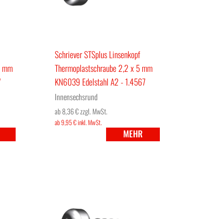
Schriever STSplus Linsenkopf
2 mm
Thermoplastschraube 2,2 x 5 mm
7
KN6039 Edelstahl A2 - 1.4567
Innensechsrund
ab 8,36 €
zzgl. MwSt.
ab 9,95 €
inkl. MwSt.
MEHR