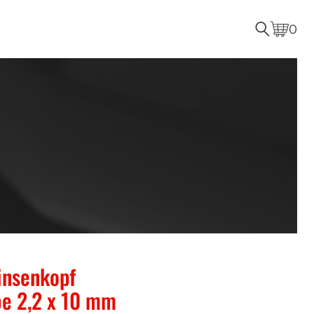
0
insenkopf
e 2,2 x 10 mm