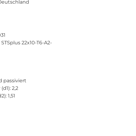
 Deutschland
031
 STSplus 22x10-T6-A2-
 passiviert
1): 2,2
: 1,51