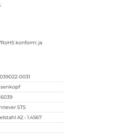
5
7
RoHS konform: ja
039022-0031
nsenkopf
6039
hriever STS
elstahl A2 - 1.4567