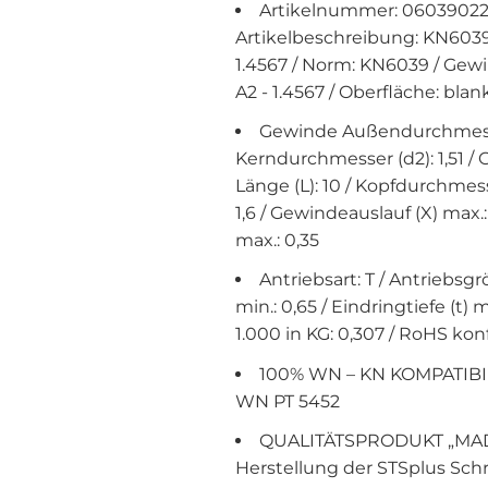
Artikelnummer: 06039022
Artikelbeschreibung: KN6039
1.4567 / Norm: KN6039 / Gewin
A2 - 1.4567 / Oberfläche: blan
Gewinde Außendurchmesser
Kerndurchmesser (d2): 1,51 / 
Länge (L): 10 / Kopfdurchmesse
1,6 / Gewindeauslauf (X) max.:
max.: 0,35
Antriebsart: T / Antriebsgrö
min.: 0,65 / Eindringtiefe (t) 
1.000 in KG: 0,307 / RoHS kon
100% WN – KN KOMPATIBIL
WN PT 5452
QUALITÄTSPRODUKT „MAD
Herstellung der STSplus Sch