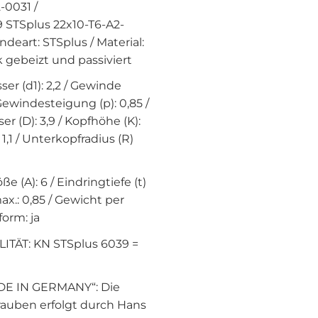
-0031 /
 STSplus 22x10-T6-A2-
deart: STSplus / Material:
k gebeizt und passiviert
 (d1): 2,2 / Gewinde
Gewindesteigung (p): 0,85 /
r (D): 3,9 / Kopfhöhe (K):
 1,1 / Unterkopfradius (R)
ße (A): 6 / Eindringtiefe (t)
max.: 0,85 / Gewicht per
form: ja
ITÄT: KN STSplus 6039 =
E IN GERMANY“: Die
rauben erfolgt durch Hans