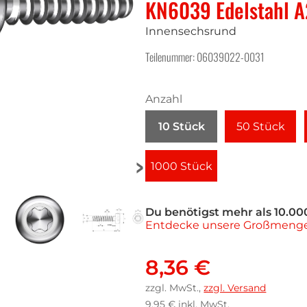
KN6039 Edelstahl A
Innensechsrund
Teilenummer: 06039022-0031
Anzahl
10 Stück
50 Stück
1000 Stück
Du benötigst mehr als 10.00
Entdecke unsere Großmenge
8,36 €
zzgl. MwSt.,
zzgl. Versand
9,95 €
inkl. MwSt.