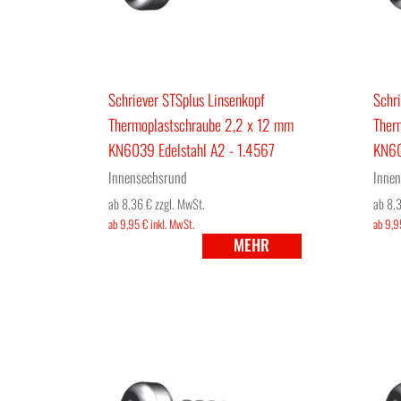
Schriever STSplus Linsenkopf
Schri
Thermoplastschraube 2,2 x 12 mm
Ther
KN6039 Edelstahl A2 - 1.4567
KN60
Innensechsrund
Innen
ab 8,36 €
zzgl. MwSt.
ab 8,
ab 9,95 €
inkl. MwSt.
ab 9,9
MEHR