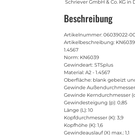
Schriever GmbH & Co. KG in
Beschreibung
Artikelnummer: 06039022-0
Artikelbeschreibung: KN6039
1 Artikel wurde in Deinen Warenkorb gelegt
Keine Produkte im Warenkorb
1.4567
Formular abgesendet
Norm: KN6039
Gewindeart: STSplus
Lege Produkte in den Warenkorb, damit diese hier
Material: A2 - 1.4567
angezeigt werden.
Oberfläche: blank gebeizt und
WARENKORB ANSEHEN
SCHLIESSEN
Gewinde Außendurchmesser (d
WARENKORB SCHLIESSEN
WEITER EINKAUFEN
Gewinde Kerndurchmesser (d2)
Gewindesteigung (p): 0,85
Länge (L): 10
Kopfdurchmesser (K): 3,9
Kopfhöhe (K): 1,6
Gewindeauslauf (X) max.: 1,1