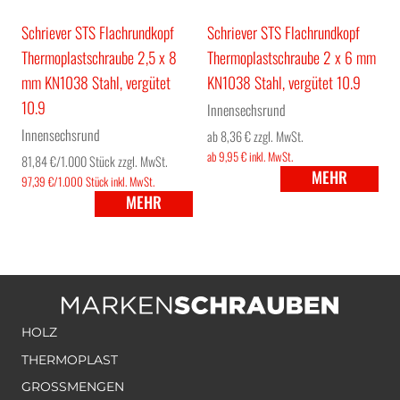
Schriever STS Flachrundkopf
Schriever STS Flachrundkopf
Thermoplastschraube 2,5 x 8
Thermoplastschraube 2 x 6 mm
mm KN1038 Stahl, vergütet
KN1038 Stahl, vergütet 10.9
10.9
Innensechsrund
Innensechsrund
ab 8,36 €
zzgl. MwSt.
ab 9,95 €
inkl. MwSt.
81,84 €/1.000 Stück
zzgl. MwSt.
MEHR
97,39 €/1.000 Stück
inkl. MwSt.
MEHR
HOLZ
THERMOPLAST
GROSSMENGEN