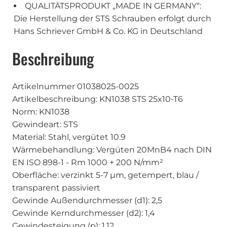
QUALITÄTSPRODUKT „MADE IN GERMANY“:
Die Herstellung der STS Schrauben erfolgt durch
Hans Schriever GmbH & Co. KG in Deutschland
Beschreibung
Artikelnummer 01038025-0025
Artikelbeschreibung: KN1038 STS 25x10-T6
Norm: KN1038
Gewindeart: STS
Material: Stahl, vergütet 10.9
Wärmebehandlung: Vergüten 20MnB4 nach DIN
EN ISO 898-1 - Rm 1000 + 200 N/mm²
Oberfläche: verzinkt 5-7 µm, getempert, blau /
transparent passiviert
Gewinde Außendurchmesser (d1): 2,5
Gewinde Kerndurchmesser (d2): 1,4
Gewindesteigung (p): 1,12