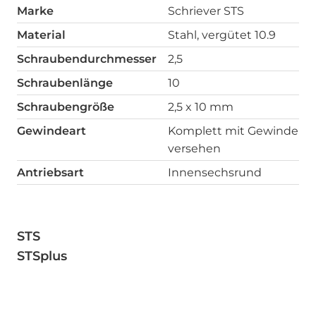
Marke
Schriever STS
Material
Stahl, vergütet 10.9
Schraubendurchmesser
2,5
Schraubenlänge
10
Schraubengröße
2,5 x 10 mm
Gewindeart
Komplett mit Gewinde
versehen
Antriebsart
Innensechsrund
STS
STSplus